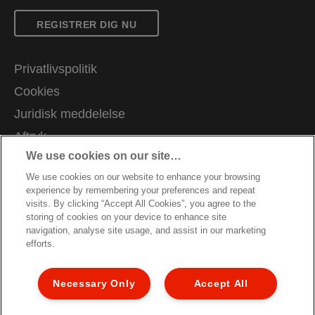
REGISTRER DIG NU
Privatlivspolitik
Cookies
Juridisk meddelelse
Aftryk
We use cookies on our site…
Administrer mine data
We use cookies on our website to enhance your browsing
Kundesupport
experience by remembering your preferences and repeat
Karrierer
visits. By clicking “Accept All Cookies”, you agree to the
storing of cookies on your device to enhance site
Garantibetingelser
navigation, analyse site usage, and assist in our marketing
efforts.
Overensstemmelseserklæringer
Vejledning om genbrug af emballage
Necessary Only
Accept All
Sitemap