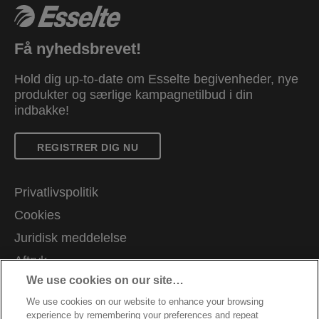
Få nyhedsbrevet!
Hold dig up-to-date om Esselte begivenheder, nye
produkter og særlige kampagnetilbud i din
indbakke!
REGISTRER DIG NU
Privatlivspolitik
Cookies
Juridisk meddelelse
Aftryk
We use cookies on our site…
Administrer mine data
We use cookies on our website to enhance your browsing
Kundesupport
experience by remembering your preferences and repeat