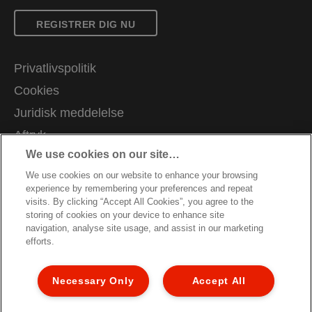
REGISTRER DIG NU
Privatlivspolitik
Cookies
Juridisk meddelelse
Aftryk
We use cookies on our site…
Administrer mine data
We use cookies on our website to enhance your browsing
Kundesupport
experience by remembering your preferences and repeat
Karrierer
visits. By clicking “Accept All Cookies”, you agree to the
storing of cookies on your device to enhance site
Garantibetingelser
navigation, analyse site usage, and assist in our marketing
efforts.
Overensstemmelseserklæringer
Vejledning om genbrug af emballage
Necessary Only
Accept All
Sitemap