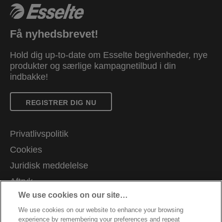
Få nyhedsbrevet!
Hold dig up-to-date om Esselte begivenheder, nye
produkter og særlige kampagnetilbud i din
indbakke!
REGISTRER DIG NU
Privatlivspolitik
Cookies
Juridisk meddelelse
Aftryk
We use cookies on our site…
Administrer mine data
We use cookies on our website to enhance your browsing
Kundesupport
experience by remembering your preferences and repeat