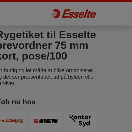
Rygetiket til Esselte
brevordner 75 mm
kort, pose/100
n hurtig og let måde at blive organiseret,
g det ser præsentabelt ud på hylden eller
arkivet.
øb nu hos