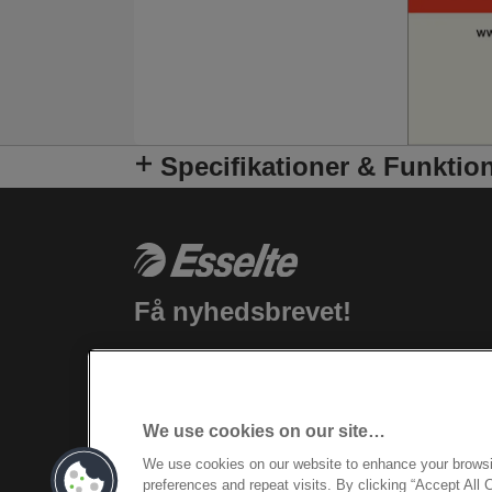
Specifikationer & Funktio
Få nyhedsbrevet!
Hold dig up-to-date om Esselte
begivenheder, nye produkter og særlige
kampagnetilbud i din indbakke!
We use cookies on our site…
REGISTRER DIG NU
We use cookies on our website to enhance your brows
preferences and repeat visits. By clicking “Accept All 