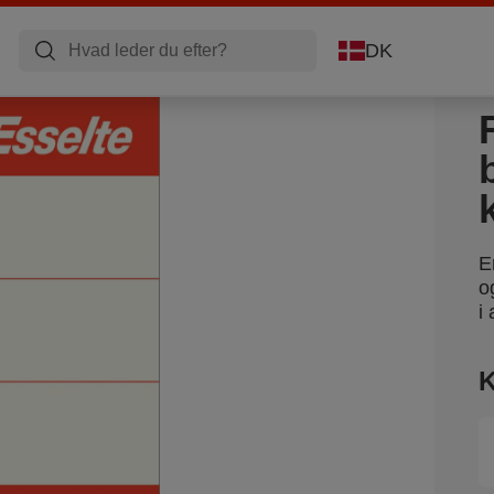
DK
E
o
i 
K