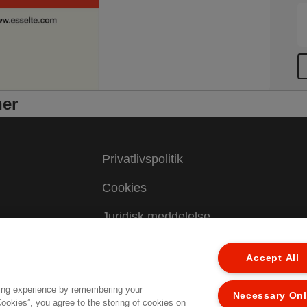
ner
Privatlivspolitik
Cookies
Juridisk meddelelse
Aftryk
Accept All
Administrer mine data
ing experience by remembering your
Necessary On
Kundesupport
Cookies”, you agree to the storing of cookies on