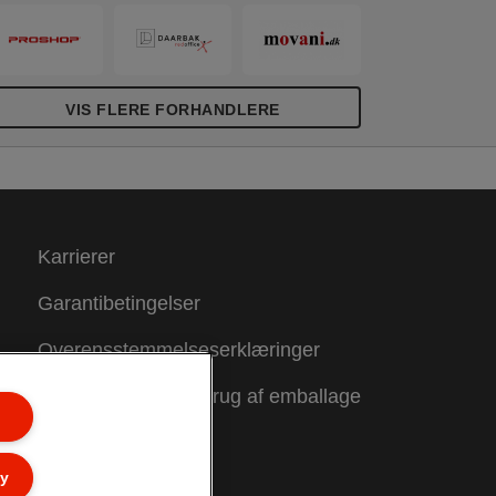
VIS FLERE FORHANDLERE
Karrierer
Garantibetingelser
Overensstemmelseserklæringer
Vejledning om genbrug af emballage
Sitemap
ly