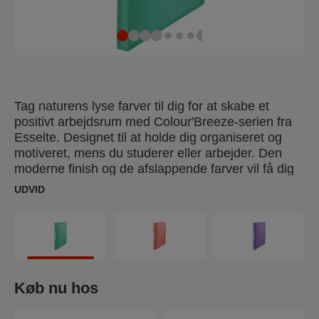
Tag naturens lyse farver til dig for at skabe et
positivt arbejdsrum med Colour'Breeze-serien fra
Esselte. Designet til at holde dig organiseret og
motiveret, mens du studerer eller arbejder. Den
moderne finish og de afslappende farver vil få dig
til at drømme om dit næste eventyr. Esselte
UDVID
Colour'Breeze A4 displaybog er en letvægts
displaybog med lommer, der kan bruges til at
opbevare og beskytte noter, papirer og dokumenter
i hjemmet eller i skolen. Denne displaymappe har
80 syrefrie og kopisikre plastlommer, som kan
rumme op til 160 ark papir (80g), og en rygetiket til
Køb nu hos
nem identifikation af indholdet. Fås i et udvalg af
livlige farver og med det friske og moderne