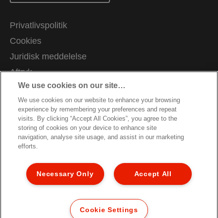
Privatlivspolitik
Cookies
Juridisk meddelelse
Aftryk
We use cookies on our site…
Administrer mine data
We use cookies on our website to enhance your browsing
Kundesupport
experience by remembering your preferences and repeat
Karrierer
visits. By clicking “Accept All Cookies”, you agree to the
storing of cookies on your device to enhance site
Garantibetingelser
navigation, analyse site usage, and assist in our marketing
efforts.
Overensstemmelseserklæringer
Vejledning om genbrug af emballage
Necessary Only
Accept All
Sitemap
© 2026 ACCO Brands. All Rights Reserved.
Cookie Settings