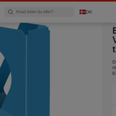
DK
D
m
E