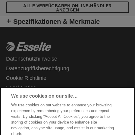
ALLE VERFÜGBAREN ONLINE-HÄNDLER
ANZEIGEN
Spezifikationen & Merkmale
Datenschutzhinweise
Datenzugriffsberechtigung
Cookie Richtlinie
Legal Notice
We use cookies on our site…
Impressum
We use cookies on our website to enhance your browsing
Kundenservice
experience by remembering your preferences and repeat
Karriere
visits. By clicking “Accept All Cookies”, you agree to the
storing of cookies on your device to enhance site
Garantie Bedingungen
navigation, analyse site usage, and assist in our marketing
efforts.