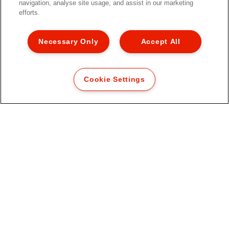
navigation, analyse site usage, and assist in our marketing
efforts.
Datenschutzhinweise
Datenzugriffsberechtigung
Necessary Only
Accept All
Cookie Richtlinie
Legal Notice
Cookie Settings
Impressum
Kundenservice
Karriere
Garantie Bedingungen
Hinweise zum Verpackungsrecycling
Konformitätserklärungen
Sitemap
© 2026 ACCO Brands. All Rights Reserved.