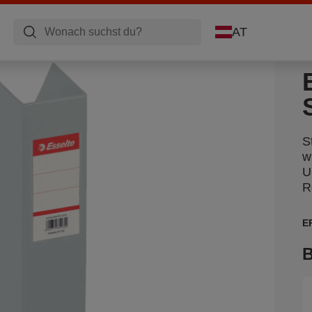
AT
S
w
U
R
E
B