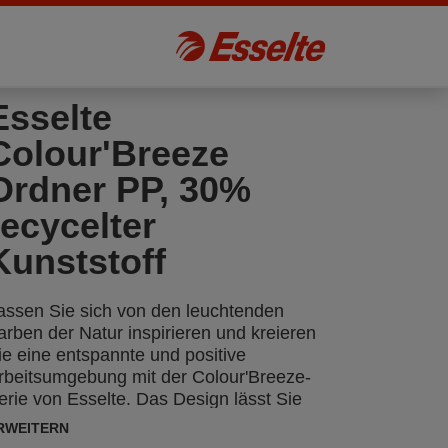
Esselte
Colour'Breeze
Ordner PP, 30%
recycelter
Kunststoff
assen Sie sich von den leuchtenden
arben der Natur inspirieren und kreieren
ie eine entspannte und positive
rbeitsumgebung mit der Colour'Breeze-
erie von Esselte. Das Design lässt Sie
on Ihrem nächsten Abenteuer träumen
RWEITERN
nd sorgt dafür, dass Sie beim Studieren,