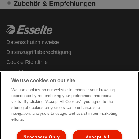
Zubehör & Empfehlungen
Datenschutzhinweise
Datenzugriffsberechtigung
Cookie Richtlinie
Legal Notice
We use cookies on our site…
Impressum
We use cookies on our website to enhance your browsing
Kundenservice
experience by remembering your preferences and repeat
Karriere
visits. By clicking “Accept All Cookies”, you agree to the
storing of cookies on your device to enhance site
Garantie Bedingungen
navigation, analyse site usage, and assist in our marketing
efforts.
Hinweise zum Verpackungsrecycling
Konformitätserklärungen
Necessary Only
Accept All