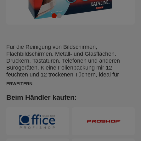
Für die Reinigung von Bildschirmen,
Flachbildschirmen, Metall- und Glasflächen,
Druckern, Tastaturen, Telefonen und anderen
Bürogeräten. Kleine Folienpackung mir 12
feuchten und 12 trockenen Tüchern, ideal für
unterwegs. Halten Sie Ihren Schreibtisch zu Hause
ERWEITERN
oder im Büro mit Reinigungsprodukten von Esselte
Dataline sauber.
Beim Händler kaufen: