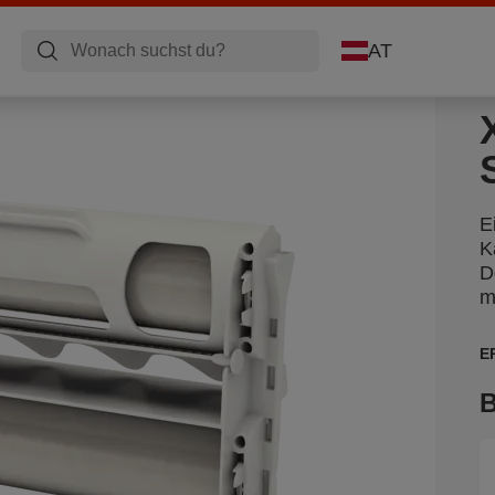
AT
E
K
D
m
E
B