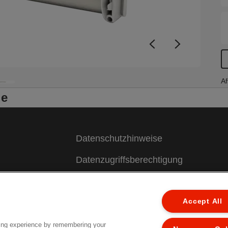
Af
le
Datenschutzhinweise
Datenzugriffsberechtigung
Cookie Richtlinie
Accept All
Legal Notice
Impressum
ing experience by remembering your