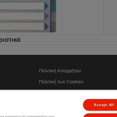
ριστικά
Πολιτική Απορρήτου
Πολιτική των Cookies
Νομική Ειδοποίηση
Impressum
Accept All
Διαχείριση Των Δεδομένων Μου
ing experience by remembering your