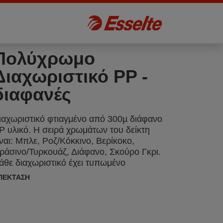
Πολύχρωμο
Διαχωριστικό PP -
διαφανές
ιαχωριστικό φτιαγμένο από 300µ διάφανο
P υλικό. Η σειρά χρωμάτων του δείκτη
ίναι: Μπλε, Ροζ/Κόκκινο, Βερίκοκο,
ράσινο/Τυρκουάζ, Διάφανο, Σκούρο Γκρι.
άθε διαχωριστικό έχει τυπωμένο
μπροσθόφυλλο σε τέσσερα χρώματα που
ΠΈΚΤΑΣΗ
αιριάζει με τους αντίστοιχους δείκτες.