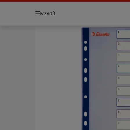
Μενού