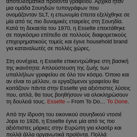
αποτελεσματικά προϊόντα γραφείου. Αρχικά ήταν
μια ομάδα Σουηδών τυπογράφων που
ονομάζονταν SLT, η επωνυμία έπειτα εξελίχθηκε σε
μία από τις πιο δυναμικές εταιρείες στη Σουηδία.
Κατά τη δεκαετία του 1970, η Esselte επεκτάθηκε
σε παγκόσμιο επίπεδο σε πολλούς διαφορετικούς
επιχειρηματικούς τομείς και έγινε household brand
για καταναλωτές σε πολλές χώρες.
Στη συνέχεια, η Esselte επικεντρώθηκε στη βασική
της ικανότητα: Απλούστευση της ζωής των
υπαλλήλων γραφείου σε όλο τον κόσμο. Όποιο και
αν είναι το μέλλον, οι εργαζόμενοι γραφείου θα
κοιτάζουν πάντα στην Esselte για αξιόπιστες λύσεις
που, απλά, θα τους βοηθήσουν να ολοκληρώσουν
τη δουλειά τους.
Esselte
– From To Do…
To Done
.
Από την ίδρυση του εικονικού σουηδικού ντοσιέ
Jopa το 1926, η Esselte έγινε μία από τις πιο
αξιόπιστες μάρκες στην Ευρώπη για κλασέρ και
πολλά άλλα οργανωτικά προϊόντα. Πολλά