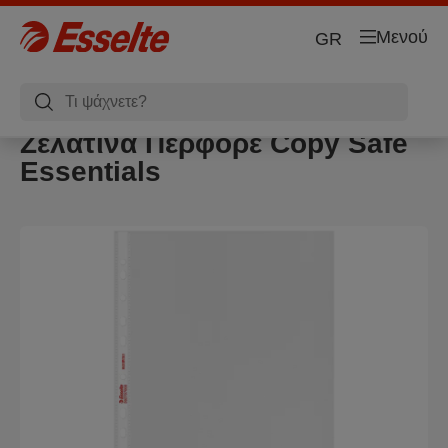
Μενού
GR
Ζελατίνα Περφορέ Copy Safe
Essentials