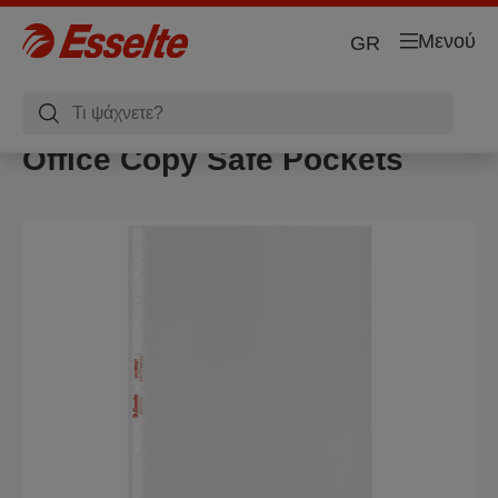
Μενού
GR
Office Copy Safe Pockets