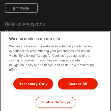
ΕΓΓΡΑΦΗ
Πολιτική Απορρήτου
Πολιτική των Cookies
We use cookies on our site…
Νομική Ειδοποίηση
We use cookies on our website to enhance your browsing
Impressum
experience by remembering your preferences and repeat
Διαχείριση Των Δεδομένων Μου
visits. By clicking “Accept All Cookies”, you agree to the
storing of cookies on your device to enhance site
Οδηγίες Ανακύκλωσης Συσκευασιών
navigation, analyse site usage, and assist in our marketing
efforts.
Συνθήκες Eγγύησης
Δηλώσεις συμμόρφωσης
Necessary Only
Accept All
Χαρτής Ιστοσελίδας
©2026 ACCO Brands. Τηλ. +30 6944657122
Cookie Settings