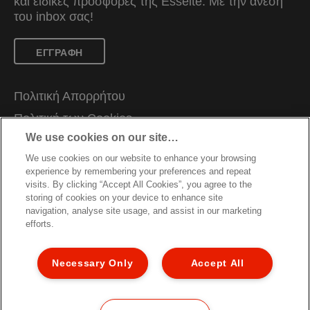
και ειδικές προσφορές της Esselte. Mε την άνεση
του inbox σας!
ΕΓΓΡΑΦΗ
Πολιτική Απορρήτου
Πολιτική των Cookies
We use cookies on our site…
Νομική Ειδοποίηση
We use cookies on our website to enhance your browsing
Impressum
experience by remembering your preferences and repeat
Διαχείριση Των Δεδομένων Μου
visits. By clicking “Accept All Cookies”, you agree to the
storing of cookies on your device to enhance site
Οδηγίες Ανακύκλωσης Συσκευασιών
navigation, analyse site usage, and assist in our marketing
efforts.
Συνθήκες Eγγύησης
Δηλώσεις συμμόρφωσης
Necessary Only
Accept All
Χαρτής Ιστοσελίδας
©2026 ACCO Brands. Τηλ. +30 6944657122