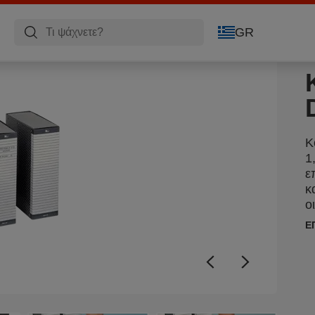
GR
Κ
1
ε
κ
ο
Ε