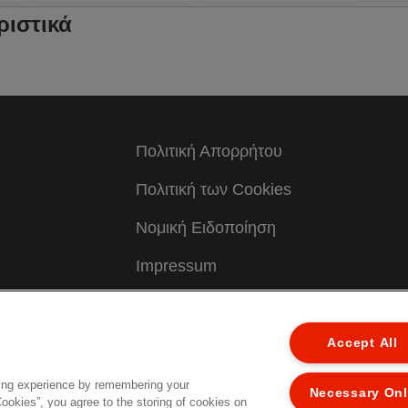
ριστικά
Πολιτική Απορρήτου
Πολιτική των Cookies
Νομική Ειδοποίηση
Impressum
Διαχείριση Των Δεδομένων Μου
Accept All
ing experience by remembering your
Necessary On
7122
Cookies”, you agree to the storing of cookies on