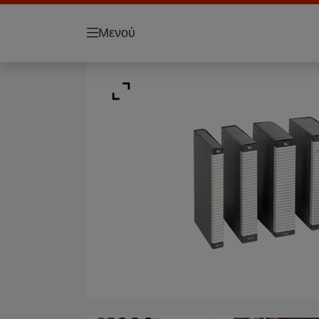
Μενού