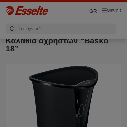
Μενού
GR
Καλάθια αχρήστων “Basko
18”