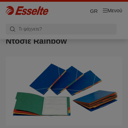
Μενού
GR
Nτοσιέ Rainbow