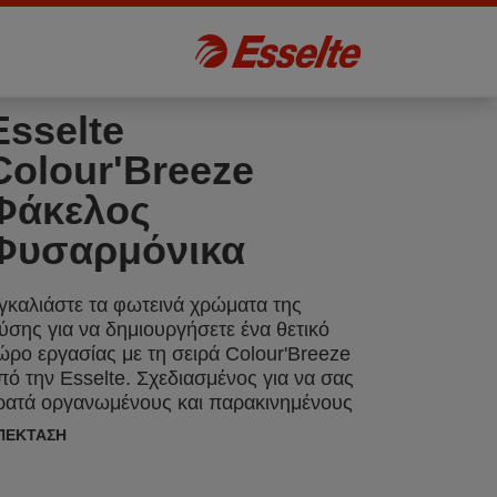
Esselte
Colour'Breeze
Φάκελος
Φυσαρμόνικα
γκαλιάστε τα φωτεινά χρώματα της
ύσης για να δημιουργήσετε ένα θετικό
ώρο εργασίας με τη σειρά Colour'Breeze
πό την Esselte. Σχεδιασμένος για να σας
ρατά οργανωμένους και παρακινημένους
ατά τη διάρκεια της μελέτης ή της
ΠΈΚΤΑΣΗ
ργασίας, το μοντέρνο φινίρισμα και τα
ρεμα χρώματα θα σας κάνουν να