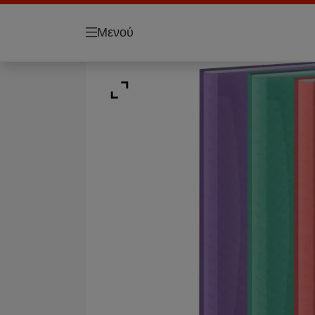
Μενού