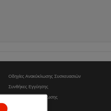
νειρεύεστε την επόμενη περιπέτειά σας.
 Φάκελος Φυσαρμόνικα Α4 Esselte
olour'Breeze είναι ελαφρύς, μπορεί να
ρησιμοποιηθεί για την οργάνωση και
αξινόμηση εγγράφων και σημειώσεων.
υτός το φάκελος έχει 6 θέσεις
ποθήκευσης με 5 δείκτες με
φαιρούμενες ετικέτες για ξεκάθαρο
ροσδιορισμό του περιεχομένου. Διαθέτει
πίσης έναν επιπλέον αποθηκευτικό χώρο
ια σημειωματάριο ή μεμονωμένες
ημειώσεις και ένα εύκολο στη χρήση
λαστικό κλείσιμο που κρατά τα
εριεχόμενα ασφαλή ενώ βρίσκεστε εν
Οδηγίες Ανακύκλωσης Συσκευασιών
ινήσει. Διατίθεται σε μια επιλογή από
ωντανά χρώματα και φινίρισμα με το
Συνθήκες Eγγύησης
ρέσκο ​​και μοντέρνο ανάγλυφο σχέδιο
olour'Breeze. Ένα φρέσκο ​​αεράκι στη
Δηλώσεις συμμόρφωσης
ωή σας!
Χαρτής Ιστοσελίδας