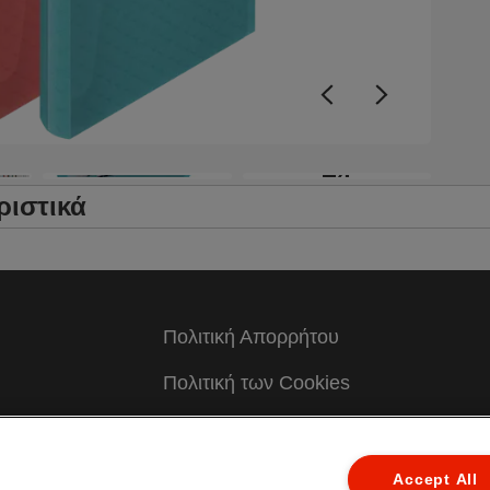
ο
Ο
C
χ
τ
Α
α
+4
α
π
ριστικά
ε
γ
σ
ε
π
Πολιτική Απορρήτου
κ
ζ
Πολιτική των Cookies
φ
C
Νομική Ειδοποίηση
ζ
Impressum
Accept All