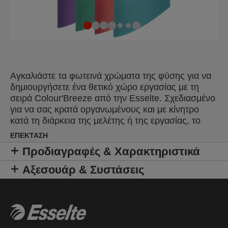
Αγκαλιάστε τα φωτεινά χρώματα της φύσης για να
δημιουργήσετε ένα θετικό χώρο εργασίας με τη
σειρά Colour'Breeze από την Esselte. Σχεδιασμένο
για να σας κρατά οργανωμένους και με κίνητρο
κατά τη διάρκεια της μελέτης ή της εργασίας, το
μοντέρνο φινίρισμα και τα ήρεμα χρώματα θα σας
ΕΠΈΚΤΑΣΗ
κάνουν να ονειρεύεστε την επόμενη περιπέτειά
Προδιαγραφές & Χαρακτηριστικά
σας. Ο Φάκελος Με 3 Αυτιά Esselte Colour'Breeze
είναι ένας ελαφρύς, πλαστικός φάκελος που μπορεί
Αξεσουάρ & Συστάσεις
να χρησιμοποιηθεί για την αποθήκευση
σημειώσεων, εργασιών και φυλλαδίων εν κινήσει ή
σε δίσκους γραφείου και ράφια. Ταιριάζει τέλεια στο
Κουτί Αρχείου Colour'Breeze και μπορεί να
χρησιμοποιηθεί για την αποθήκευση ζελατινών