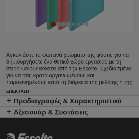
Αγκαλιάστε τα φωτεινά χρώματα της φύσης για να
δημιουργήσετε ένα θετικό χώρο εργασίας με τη
σειρά Colour'Breeze από την Esselte. Σχεδιασμένο
για να σας κρατά οργανωμένους και
παρακινημένους κατά τη διάρκεια της μελέτης ή της
εργασίας, το μοντέρνο φινίρισμα και τα ήρεμα
ΕΠΈΚΤΑΣΗ
χρώματα θα σας κάνουν να ονειρεύεστε την
Προδιαγραφές & Χαρακτηριστικά
επόμενη περιπέτειά σας. Το Esselte Colour'Breeze
A4 Ντοσιέ Παρουσίασης είναι ελαφρύ, μπορεί να
Αξεσουάρ & Συστάσεις
χρησιμοποιηθεί για την αποθήκευση και την
προστασία σημειώσεων, εγγράφων στο σπίτι ή στο
σχολείο. Αυτός ο φάκελος διαθέτει 60 πλαστικές
ζελατίνες χωρίς οξέα και είναι copy safe, μπορούν