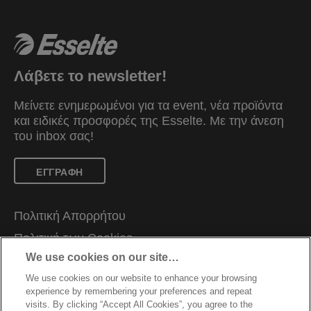
Λάβετε το newsletter!
Μείνετε ενημερωμένοι για τα event, νέα προϊόντα
και ειδικές προσφορές της Esselte. Mε την άνεση
του inbox σας!
ΕΓΓΡΑΦΗ
Πολιτική Απορρήτου
Πολιτική των Cookies
We use cookies on our site…
Νομική Ειδοποίηση
We use cookies on our website to enhance your browsing
Impressum
experience by remembering your preferences and repeat
Διαχείριση Των Δεδομένων Μου
visits. By clicking “Accept All Cookies”, you agree to the