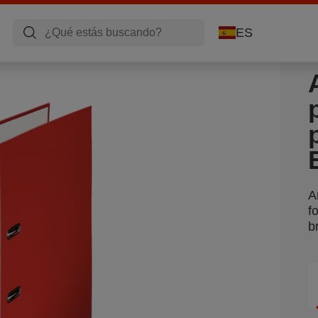
ES
A
f
b