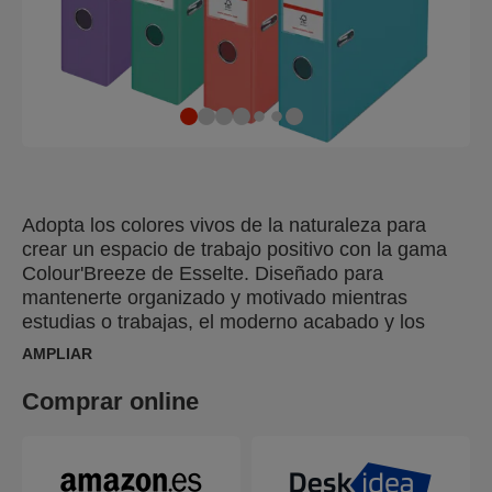
Adopta los colores vivos de la naturaleza para
crear un espacio de trabajo positivo con la gama
Colour'Breeze de Esselte. Diseñado para
mantenerte organizado y motivado mientras
estudias o trabajas, el moderno acabado y los
relajantes colores te harán soñar con tu próxima
AMPLIAR
aventura. El archivador de palanca Esselte
Colour'Breeze PP A4 es un archivador duradero,
Comprar online
ideal para el archivo diario en casa o en la oficina.
Este decorativo archivador de palanca puede
contener hasta 500 hojas de papel y cuenta con
cierre de tapa o rado,un orificio para el pulgar