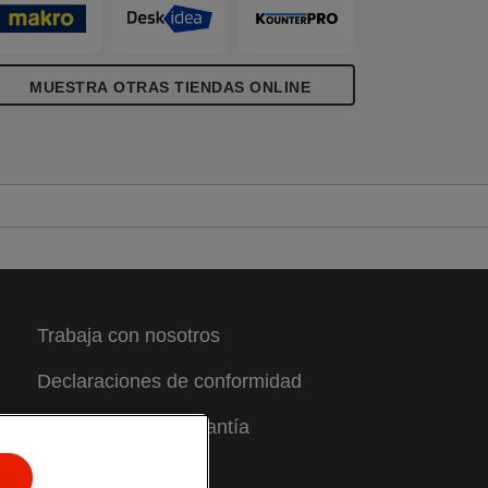
os desplazamientos o para guardarla en
n escritorio o estantería. Esta carpeta de
nillas cuenta con un mecanismo de 2
nillas redondas que facilita el paso de las
MUESTRA OTRAS TIENDAS ONLINE
áginas o la adición y eliminación de
ojas dentro del documento. Fabricada en
olipropileno flexible y de fácil limpieza,
on una etiqueta en el lomo para
dentificar claramente el contenido.
isponible en una selección de colores
ibrantes y acabados con el fresco y
oderno diseño en relieve de
olour'Breeze. ¡Una brisa fresca en tu
ida!
Trabaja con nosotros
Declaraciones de conformidad
Condiciones de garantía
Mapa del sitio