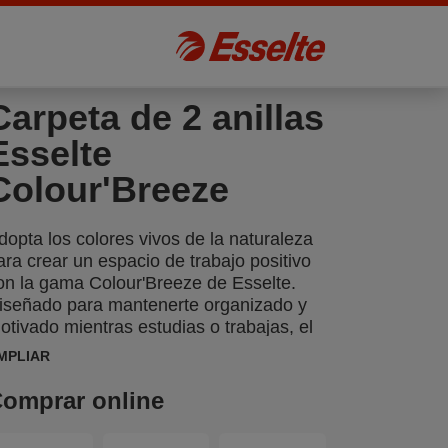
Carpeta de 2 anillas
Esselte
Colour'Breeze
dopta los colores vivos de la naturaleza
ara crear un espacio de trabajo positivo
on la gama Colour'Breeze de Esselte.
iseñado para mantenerte organizado y
otivado mientras estudias o trabajas, el
oderno acabado y los relajantes colores
MPLIAR
e harán soñar con tu próxima aventura.
a carpeta de anillas Esselte
omprar online
olour'Breeze de tapas flexibles A4 es
na carpeta ligera que se puede utilizar en