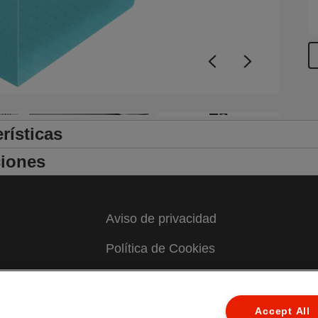
l
u
a
a
p
h
p
+5
c
rísticas
i
D
iones
v
m
C
v
Aviso de privacidad
Política de Cookies
Aviso legal
s
l
Declaración de propiedad
Accept All