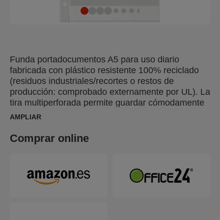
Funda portadocumentos A5 para uso diario
fabricada con plástico resistente 100% reciclado
(residuos industriales/recortes o restos de
producción: comprobado externamente por UL). La
tira multiperforada permite guardar cómodamente
los documentos en archivadores de palanca y
AMPLIAR
carpetas. Todo el producto puede reutilizarse y
reciclarse de nuevo. Se envasa en una caja de
Comprar online
cartón 100% reciclada y reciclable. Fabricada en
Europa.