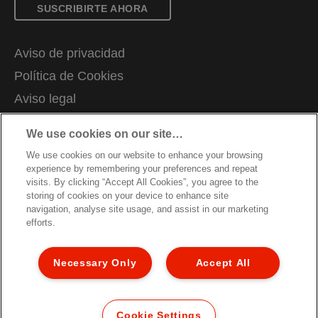
SUSCRIBIRTE AHORA
Aviso de privacidad
Política de Cookies
Aviso legal
Declaración de propiedad
We use cookies on our site…
Gestionar mis datos
We use cookies on our website to enhance your browsing
Trabaja con nosotros
experience by remembering your preferences and repeat
visits. By clicking “Accept All Cookies”, you agree to the
Declaraciones de conformidad
storing of cookies on your device to enhance site
navigation, analyse site usage, and assist in our marketing
Condiciones de garantía
efforts.
Mapa del sitio
Servicio al cliente
Necessary Only
Accept All
© 2026 ACCO Brands. Todos los derechos
reservados.
Cookie Settings