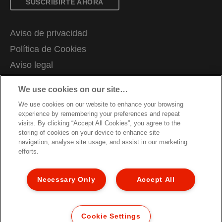
SUSCRIBIRTE AHORA
Aviso de privacidad
Política de Cookies
Aviso legal
Declaración de propiedad
We use cookies on our site…
Gestionar mis datos
We use cookies on our website to enhance your browsing
Trabaja con nosotros
experience by remembering your preferences and repeat
visits. By clicking “Accept All Cookies”, you agree to the
Declaraciones de conformidad
storing of cookies on your device to enhance site
navigation, analyse site usage, and assist in our marketing
Condiciones de garantía
efforts.
Mapa del sitio
Servicio al cliente
Necessary Only
Accept All
© 2026 ACCO Brands. Todos los derechos
reservados.
Cookie Settings