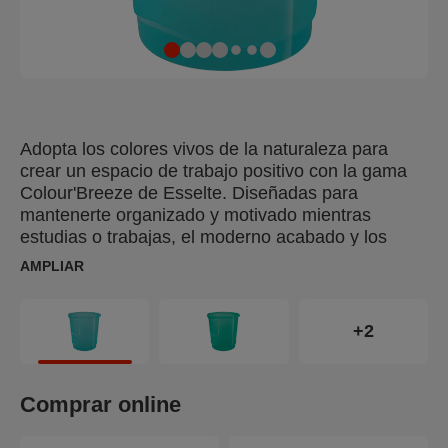
Adopta los colores vivos de la naturaleza para
crear un espacio de trabajo positivo con la gama
Colour'Breeze de Esselte. Diseñadas para
mantenerte organizado y motivado mientras
estudias o trabajas, el moderno acabado y los
relajantes colores te harán soñar con tu próxima
AMPLIAR
aventura. La versátil papelera Esselte
Colour'Breeze es la solución ideal para gestionar
todos los residuos en casa, en la escuela o en la
+2
oficina. Con su generosa capacidad de 14 litros,
esta papelera decorativa es adecuada para todas
sus necesidades de basura y reciclaje. Cuenta con
Comprar online
una práctica asa de transporte integrada y un
borde rígido para fijar una bolsa de basura.