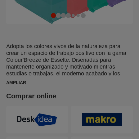
Adopta los colores vivos de la naturaleza para
crear un espacio de trabajo positivo con la gama
Colour'Breeze de Esselte. Diseñadas para
mantenerte organizado y motivado mientras
estudias o trabajas, el moderno acabado y los
relajantes colores te harán soñar con tu próxima
AMPLIAR
aventura. El revistero Colour'Breeze A4 de Esselte
está diseñado para guardar catálogos, revistas,
Comprar online
folletos y papeles. Ideales para su uso en
escritorios o estanterías, estos revisteros
transparentes tienen una altura de lomo reducida
para mantener el contenido visible y de fácil
acceso. Disponibles en una selección de colores
vibrantes y acabados con el fresco y moderno