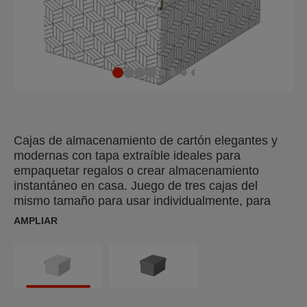
Cajas de almacenamiento de cartón elegantes y
modernas con tapa extraíble ideales para
empaquetar regalos o crear almacenamiento
instantáneo en casa. Juego de tres cajas del
mismo tamaño para usar individualmente, para
guardar cosas en estantes o crear espacios de
AMPLIAR
almacenamiento todas juntas, para mantener
organizados y fáciles de encontrar artículos más
pequeños como fotografías y documentos
personales. ¡Añádele un poco de cinta y úsala
para empaquetar un regalo! Una vez abierto, el
destinatario puede reutilizarlo para almacenar