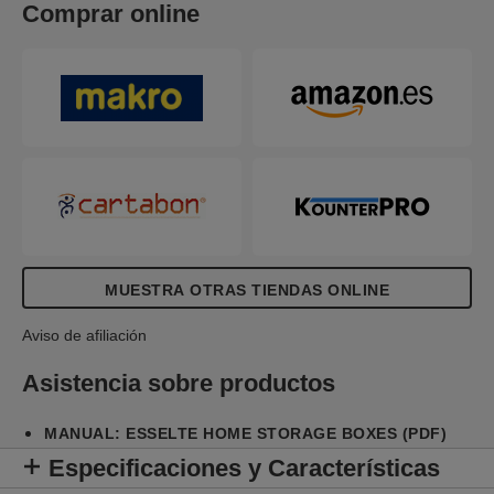
Comprar online
artículos en el hogar, así que tienes 2 regalos en
uno. Hecho de cartón corrugado resistente, 100%
reciclado y 100% reciclable, certificado FSC. La
superficie, que se limpia con un paño, tiene un
acabado con un diseño geométrico de dos colores
para agregar estilo a tu espacio de
almacenamiento. Se suministra en paquete plano
y es rápido y fácil de montar. Los lados se pliegan
sobre sí mismos durante el montaje para
proporcionar el doble de resistencia, asegurando
que las cajas se mantengan fuertes y protejan el
contenido.
MUESTRA OTRAS TIENDAS ONLINE
Aviso de afiliación
Asistencia sobre productos
MANUAL: ESSELTE HOME STORAGE BOXES (PDF)
Especificaciones y Características