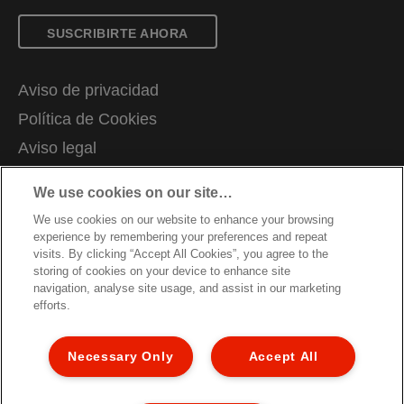
SUSCRIBIRTE AHORA
Aviso de privacidad
Política de Cookies
Aviso legal
Declaración de propiedad
We use cookies on our site…
Gestionar mis datos
We use cookies on our website to enhance your browsing
Trabaja con nosotros
experience by remembering your preferences and repeat
visits. By clicking “Accept All Cookies”, you agree to the
Declaraciones de conformidad
storing of cookies on your device to enhance site
navigation, analyse site usage, and assist in our marketing
Condiciones de garantía
efforts.
Mapa del sitio
Servicio al cliente
Necessary Only
Accept All
© 2026 ACCO Brands. Todos los derechos