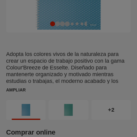
Adopta los colores vivos de la naturaleza para
crear un espacio de trabajo positivo con la gama
Colour'Breeze de Esselte. Diseñado para
mantenerte organizado y motivado mientras
estudias o trabajas, el moderno acabado y los
relajantes colores te harán soñar con tu próxima
AMPLIAR
aventura. El cuaderno Colour'Breeze A4 de
Esselte, con tapa de bonito diseño y
encuadernación con alambre doble, es ideal para
+2
tomar notas a diario en casa, en la escuela o en la
oficina. Contiene 80 hojas cuadriculadas
microperforadas y preperforadas para que puedan
Comprar online
extraerse y archivarse en una carpeta. 160