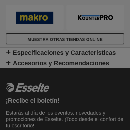
páginas con la cuadrícula impresa en color gris
discreto y el margen externo para marcar las
líneas más importantes o señalar los errores del
texto. Se puede abrir 360 grados, lo que la hace
perfecta para tomar notas en movimiento.
Disponible en una selección de colores vibrantes
MUESTRA OTRAS TIENDAS ONLINE
en el fresco y moderno diseño en relieve
Colour'Breeze con acabado metálico. ¡Una brisa
Especificaciones y Características
fresca en tu vida!
Accesorios y Recomendaciones
¡Recibe el boletín!
Estarás al día de los eventos, novedades y
promociones de Esselte. ¡Todo desde el confort de
tu escritorio!