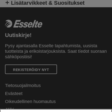
Lisätarvikkeet & Suositukset
Uutiskirje!
Pysy ajantasalla Esselte tapahtumista, uusista
tuotteista ja erikoistarjouksista. Saat tíedot suoraan
sähköpostiisi!
REKISTERÖIDY NYT
Tietosuojailmoitus
Evästeet
Oikeudellinen huomautus
Jälki