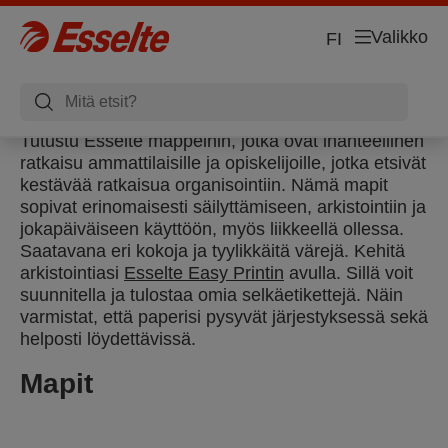
Valikko
FI
Tutustu Esselte mappeihin, jotka ovat ihanteellinen
ratkaisu ammattilaisille ja opiskelijoille, jotka etsivät
kestävää ratkaisua organisointiin. Nämä mapit
sopivat erinomaisesti säilyttämiseen, arkistointiin ja
jokapäiväiseen käyttöön, myös liikkeellä ollessa.
Saatavana eri kokoja ja tyylikkäitä värejä. Kehitä
arkistointiasi
Esselte Easy Printin
avulla. Sillä voit
suunnitella ja tulostaa omia selkäetikettejä. Näin
varmistat, että paperisi pysyvät järjestyksessä sekä
helposti löydettävissä.
Mapit