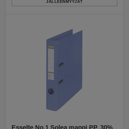
JÄLLEENMYYJÄT
Esselte No.1 Solea mappi PP, 30%