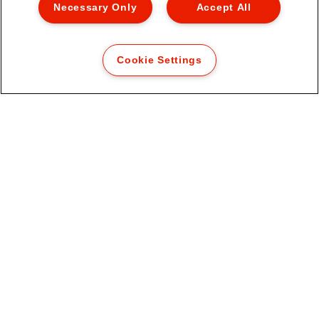
Necessary Only
Accept All
Cookie Settings
Esselte No.1 VIVIDA mappi PP, 30%
kierrätettyä PP-materiaalia