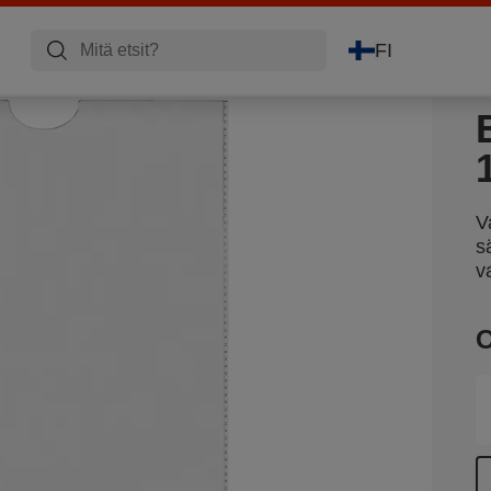
FI
V
s
v
O