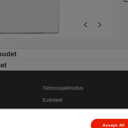
uudet
et
Tietosuojailmoitus
Evästeet
Oikeudellinen huomautus
Jälki
Accept All