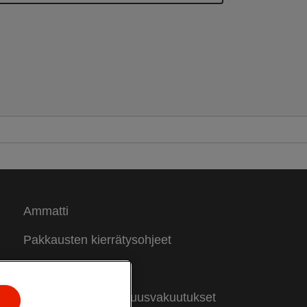
Ammatti
Pakkausten kierrätysohjeet
Takuuehdot
Vaatimustenmukaisuusvakuutukset