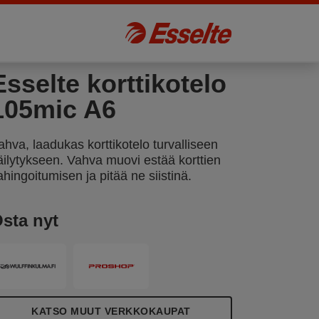
Esselte korttikotelo
105mic A6
ahva, laadukas korttikotelo turvalliseen
äilytykseen. Vahva muovi estää korttien
ahingoitumisen ja pitää ne siistinä.
sta nyt
KATSO MUUT VERKKOKAUPAT