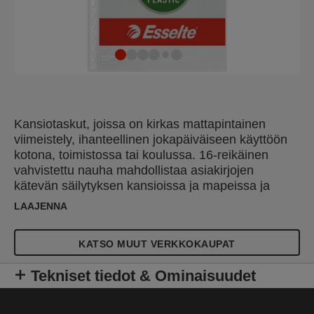
Kansiotaskut, joissa on kirkas mattapintainen
viimeistely, ihanteellinen jokapäiväiseen käyttöön
kotona, toimistossa tai koulussa. 16-reikäinen
vahvistettu nauha mahdollistaa asiakirjojen
kätevän säilytyksen kansioissa ja mapeissa ja
suojaa niitä kosteudelta, pölyltä ja lialta. Avautuu
LAAJENNA
ylhäältä, jolloin asiakirjoihin pääsee helposti käsiksi
irrottamatta taskua kansiosta. Kopiointiturvallinen
KATSO MUUT VERKKOKAUPAT
ja hapoton materiaali takaa asiakirjojen
pitkäaikaisen suojan. Valmistettu PP-muovista
Tekniset tiedot & Ominaisuudet
(polypropeeni), jossa on 30 % kuluttajajätteestä
kerättyä kierrätysmuovia, ulkoisesti auditoitu ja UL-
sertifioitu, 100 % kierrätettävissä.