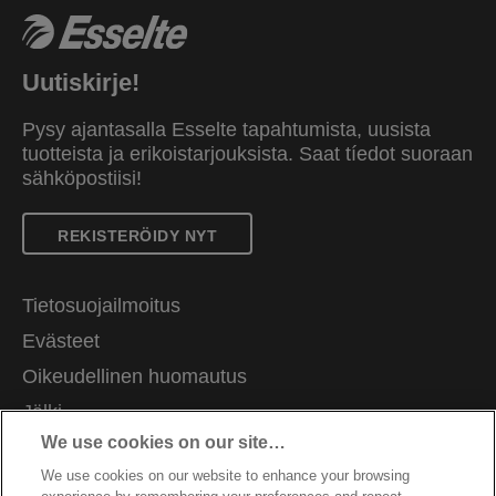
Uutiskirje!
Pysy ajantasalla Esselte tapahtumista, uusista
tuotteista ja erikoistarjouksista. Saat tíedot suoraan
sähköpostiisi!
REKISTERÖIDY NYT
Tietosuojailmoitus
Evästeet
Oikeudellinen huomautus
Jälki
We use cookies on our site…
Hallitse tietojani
We use cookies on our website to enhance your browsing
Asiakastuki