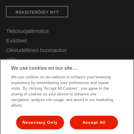
REKISTERÖIDY NYT
Tietosuojailmoitus
Evästeet
Oikeudellinen huomautus
Jälki
We use cookies on our site…
Hallitse tietojani
We use cookies on our website to enhance your browsing
Asiakastuki
experience by remembering your preferences and repeat
Ammatti
visits. By clicking “Accept All Cookies”, you agree to the
storing of cookies on your device to enhance site
Pakkausten kierrätysohjeet
navigation, analyse site usage, and assist in our marketing
efforts.
Takuuehdot
Vaatimustenmukaisuusvakuutukset
Necessary Only
Accept All
Sivukartta