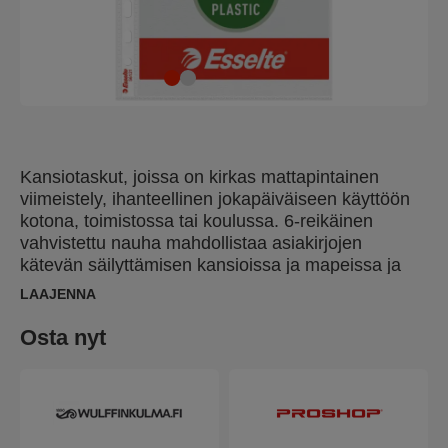
Kansiotaskut, joissa on kirkas mattapintainen
viimeistely, ihanteellinen jokapäiväiseen käyttöön
kotona, toimistossa tai koulussa. 6-reikäinen
vahvistettu nauha mahdollistaa asiakirjojen
kätevän säilyttämisen kansioissa ja mapeissa ja
suojaa niitä kosteudelta, pölyltä ja lialta. Avautuu
LAAJENNA
ylhäältä, jolloin asiakirjoihin pääsee helposti käsiksi
irrottamatta taskua kansiosta. Kopiointiturvallinen
Osta nyt
ja hapoton materiaali takaa asiakirjojen
pitkäaikaisen suojan. Valmistettu PP-muovista
(polypropeeni), jossa on 30 % kuluttajajätteestä
kerättyä kierrätysmuovia, ulkoisesti auditoitu ja UL-
sertifioitu, 100 % kierrätettävissä.