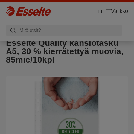
Valikko
FI
Esselte Quality kansiotasku
A5, 30 % kierrätettyä muovia,
85mic/10kpl