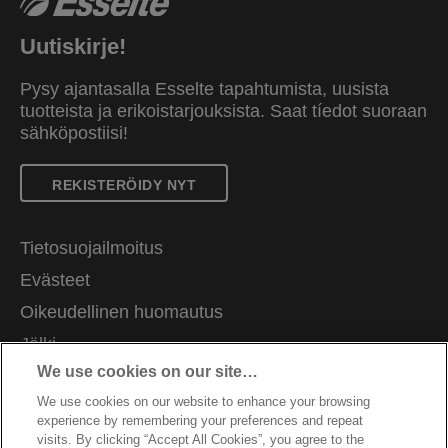
Uutiskirje!
Pysy ajantasalla Esselte tapahtumista, uusista
tuotteista ja erikoistarjouksista. Saat tíedot suoraan
sähköpostiisi!
REKISTERÖIDY NYT
Tietosuojailmoitus
Evästeet
Oikeudellinen huomautus
Jälki
We use cookies on our site…
Hallitse tietojani
We use cookies on our website to enhance your browsing
Asiakastuki
experience by remembering your preferences and repeat
Ammatti
visits. By clicking “Accept All Cookies”, you agree to the