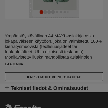
Ympäristöystävällinen A4 MAXI -asiakirjatasku
jokapäiväiseen käyttöön, joka on valmistettu 100%
kierrätysmuovista (teollisuusjätteet tai
tuotantojätteet: UL:n ulkoisesti testaama).
Monilävistetty liuska mahdollistaa asiakirjojen
kätevän säilyttämisen kansioissa ja mapeissa.
LAAJENNA
Taskuun mahtuu tavallista taskua enemmän A4-
paperiarkkeja, jopa 80 arkkia. Koko tuote voidaan
KATSO MUUT VERKKOKAUPAT
käyttää uudelleen ja kierrättää uudelleen. Se on
pakattu 70% kierrätetystä polypropeenista
Tekniset tiedot & Ominaisuudet
valmistettuun pakkauksekseen, ja on 100%
kierrätettävissä. Valmistettu Euroopassa.