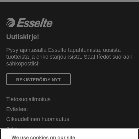
Uutiskirje!
Pysy ajantasalla Esselte tapahtumista, uusista
tuotteista ja erikoistarjouksista. Saat tíedot suoraan
sähköpostiisi!
REKISTERÖIDY NYT
Tietosuojailmoitus
Evästeet
Oikeudellinen huomautus
Jälki
We use cookies on our site…
Hallitse tietojani