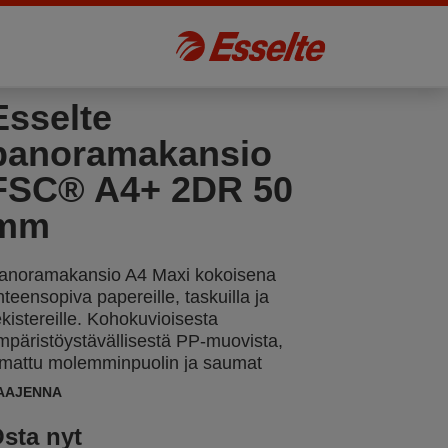
Esselte
panoramakansio
FSC® A4+ 2DR 50
mm
anoramakansio A4 Maxi kokoisena
hteensopiva papereille, taskuilla ja
ekistereille. Kohokuvioisesta
mpäristöystävällisestä PP-muovista,
iimattu molemminpuolin ja saumat
iimeistelty, ilman ryppyjä ja ilmakuplia.
AAJENNA
sta nyt