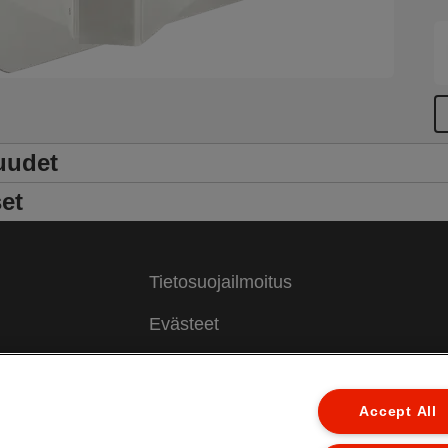
uudet
et
Tietosuojailmoitus
Evästeet
Oikeudellinen huomautus
Jälki
Accept All