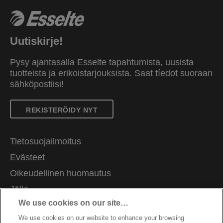
Uutiskirje!
Pysy ajantasalla Esselte tapahtumista, uusista
tuotteista ja erikoistarjouksista. Saat tíedot suoraan
sähköpostiisi!
REKISTERÖIDY NYT
Tietosuojailmoitus
Evästeet
Oikeudellinen huomautus
Jälki
We use cookies on our site…
Hallitse tietojani
We use cookies on our website to enhance your browsing
Asiakastuki