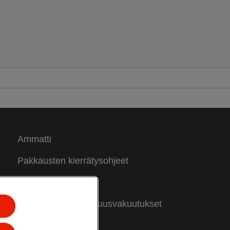
Ammatti
Pakkausten kierrätysohjeet
Takuuehdot
Vaatimustenmukaisuusvakuutukset
Sivukartta