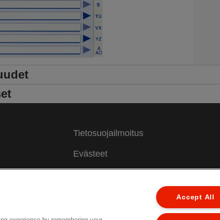
uudet
et
Tietosuojailmoitus
Evästeet
Oikeudellinen huomautus
Jälki
Accept All
Hallitse tietojani
ing experience by remembering your