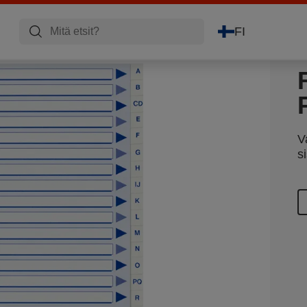
FI
V
s