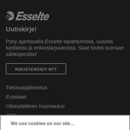
Uutiskirje!
Pysy ajantasalla Esselte tapahtumista, uusista
tuotteista ja erikoistarjouksista. Saat tíedot suoraan
sähköpostiisi!
REKISTERÖIDY NYT
Tietosuojailmoitus
Evästeet
Oikeudellinen huomautus
Jälki
We use cookies on our site…
Hallitse tietojani