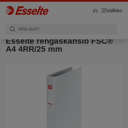
Valikko
FI
Esselte rengaskansio FSC®
A4 4RR/25 mm