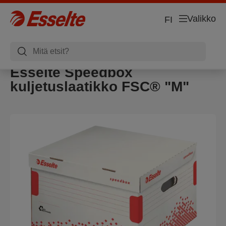
Valikko
FI
Esselte Speedbox
kuljetuslaatikko FSC® "M"