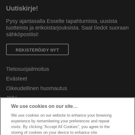
Uutiskirje!
Pysy ajantasalla Esselte tapahtumista, uusista
tuotteista ja erikoistarjouksista. Saat tíedot suoraan
sähköpostiisi!
REKISTERÖIDY NYT
Tietosuojailmoitus
Evästeet
Oikeudellinen huomautus
Jälki
We use cookies on our site…
Hallitse tietojani
We use cookies on our website to enhance your browsing
Asiakastuki
experience by remembering your preferences and repeat
Ammatti
visits. By clicking “Accept All Cookies”, you agree to the
storing of cookies on your device to enhance site