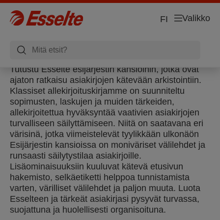
Valikko
FI
Tutustu Esselte esijärjestin kansioihin, jotka ovat
ajaton ratkaisu asiakirjojen kätevään arkistointiin.
Klassiset allekirjoituskirjamme on suunniteltu
sopimusten, laskujen ja muiden tärkeiden,
allekirjoitettua hyväksyntää vaativien asiakirjojen
turvalliseen säilyttämiseen. Niitä on saatavana eri
värisinä, jotka viimeistelevät tyylikkään ulkonäön
Esijärjestin kansioissa on moniväriset välilehdet ja
runsaasti säilytystilaa asiakirjoille.
Lisäominaisuuksiin kuuluvat kätevä etusivun
hakemisto, selkäetiketti helppoa tunnistamista
varten, värilliset välilehdet ja paljon muuta. Luota
Esselteen ja tärkeät asiakirjasi pysyvät turvassa,
suojattuna ja huolellisesti organisoituna.