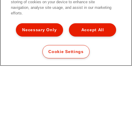
REKISTERÖIDY NYT
storing of cookies on your device to enhance site
navigation, analyse site usage, and assist in our marketing
efforts.
Tietosuojailmoitus
Evästeet
Necessary Only
Accept All
Oikeudellinen huomautus
Jälki
Cookie Settings
Hallitse tietojani
Asiakastuki
Ammatti
Pakkausten kierrätysohjeet
Takuuehdot
Vaatimustenmukaisuusvakuutukset
Sivukartta
© 2026 ACCO Brands. All Rights Reserved.