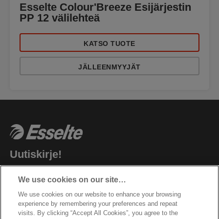
Esselte Colour'Breeze Esijärjestin
PP 12 välilehteä
KATSO TUOTE
JÄLLEENMYYJÄT
Uutiskirje!
Pysy ajantasalla Esselte tapahtumista, uusista
We use cookies on our site…
tuotteista ja erikoistarjouksista. Saat tíedot suoraan
We use cookies on our website to enhance your browsing
sähköpostiisi!
experience by remembering your preferences and repeat
visits. By clicking “Accept All Cookies”, you agree to the